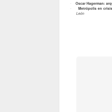
Oscar Hagerman: arqui
·
Metrópolis en cris
·
En busca del umbral de la pobreza. Estructuración social de las normas de satisfacción mínima de las necesidades humanas
León
Locutopía: crónica, poesía y música del rock
DISEÑO DE APRENDIZAJE TRANSMEDIA
LA INVESTIGACIÓN DE LA MOVILIDAD HUMANA
LAS TIC EN SU DIMENSIÓN COMUINCATIVA Y CULTURAL
Reactivación desde abajo
El arte del funámbulo. Juego, ´Patafísica y OuLipo, aproximaciones teóricas y equilibrismos literarios.
Mirar la ciudad. Una relectura de Gordon Cullen. Metodología para el estudio y diseño del pasaje urbano.
Teoría y análisis de la cultura. Volumen I
Teoría y análisis de la cultura. Volumen II