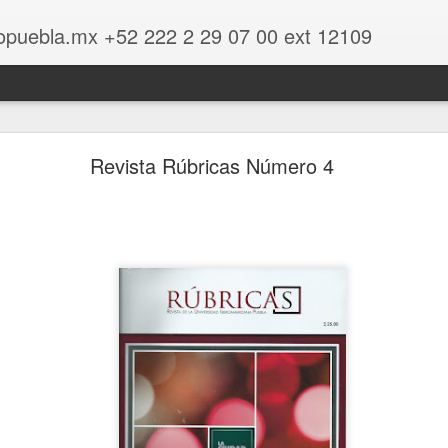
opuebla.mx +52 222 2 29 07 00 ext 12109
dados y experiencias cooperativas de mujeres
Revista Rúbricas Número 4
encias cooperativas de mujeres
Castillo R
Piñeyro Ne
Co
Primera e