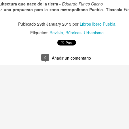
tectura que nace de la tierra -
Eduardo Funes Cacho
is: una propuesta para la zona metropolitana Puebla- Tlaxcala
Fr
0
Añadir un comentario
Publicado
29th January 2013
por
Libros Ibero Puebla
Etiquetas:
Revista
Rúbricas
Urbanismo
0
Añadir un comentario