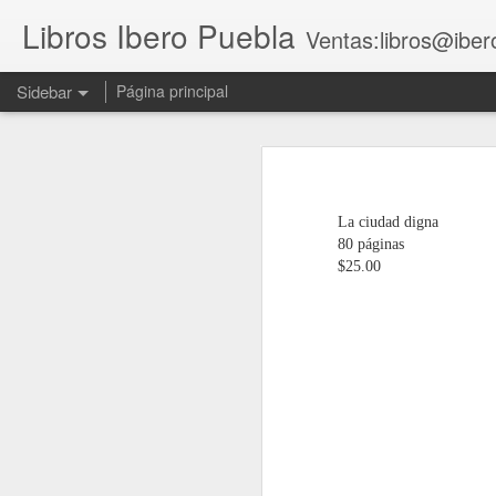
Libros Ibero Puebla
Ventas:libros@iber
Sidebar
Página principal
Feminismos, cuidados y experiencias cooperativas de mujeres
Feminismos, cui
El legado del papa Francisco a León XIV
Feminismos, cuidados y experi
La ciudad digna
Contar e interpretar. Manual de narrativa literaria y documental
80 páginas
$25.00
Manifiesto para una universidad salvaje
No, amor
Repensar el fascismo en México en el espacio latinoamericano y trasatlántico
Responsabilidad profesional en la abogacía y servicios legales
Cuadernos de Investigación 25. La 4T bajo la lupa. Balance de sexenio y perspectivas de futuro