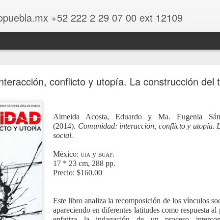
opuebla.mx +52 222 2 29 07 00 ext 12109
dados y experiencias cooperativas de mujeres
teracción, conflicto y utopía. La construcción del t
encias cooperativas de mujeres
Almeida Acosta, Eduardo y Ma. Eugenia Sán
(2014).
Comunidad: interacción, conflicto y utopía. L
social.
México:
uia
y
buap
.
17 * 23 cm, 288 pp.
Precio: $160.00
Este libro analiza la recomposición de los vínculos s
apareciendo en diferentes latitudes como respuesta al p
enfatiza la indagación de un proceso intercom