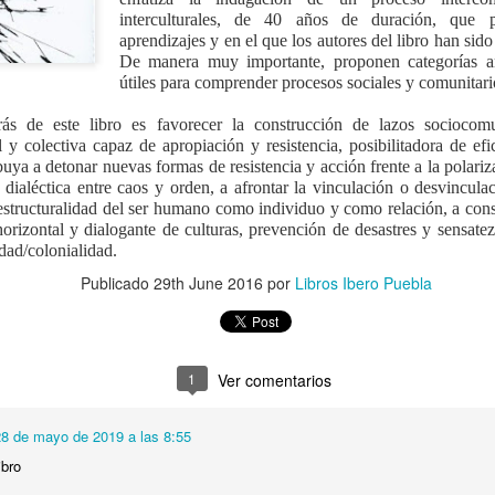
interculturales, de 40 años de duración, que p
aprendizajes y en el que los autores del libro han sid
De manera muy importante, proponen categorías an
útiles para comprender procesos sociales y comunitari
rás de este libro es favorecer la construcción de lazos sociocomu
l y colectiva capaz de apropiación y resistencia, posibilitadora de efi
buya a detonar nuevas formas de resistencia y acción frente a la polariz
 dialéctica entre caos y orden, a afrontar la vinculación o desvincula
a estructuralidad del ser humano como individuo y como relación, a con
horizontal y dialogante de culturas, prevención de desastres y sensate
dad/colonialidad.
Castillo R
Publicado
29th June 2016
por
Libros Ibero Puebla
Piñeyro Ne
Co
Primera e
1
Ver comentarios
ISBN: 978
28 de mayo de 2019 a las 8:55
Dimensiones:
P
ibro