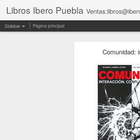
Libros Ibero Puebla
Ventas:libros@iber
Sidebar
Página principal
Feminismos, cuidados y experiencias cooperativas de mujeres
Feminismos, cui
Comunidad: in
El legado del papa Francisco a León XIV
Feminismos, cuidados y experi
Contar e interpretar. Manual de narrativa literaria y documental
Manifiesto para una universidad salvaje
No, amor
Repensar el fascismo en México en el espacio latinoamericano y trasatlántico
Responsabilidad profesional en la abogacía y servicios legales
Cuadernos de Investigación 25. La 4T bajo la lupa. Balance de sexenio y perspectivas de futuro