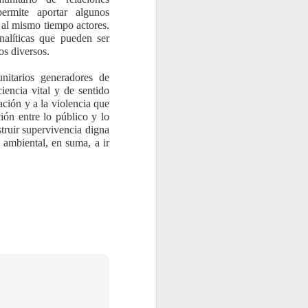
ermite aportar algunos
o al mismo tiempo actores.
alíticas que pueden ser
os diversos.
nitarios generadores de
ciencia vital y de sentido
ación y a la violencia que
ción entre lo público y lo
struir supervivencia digna
z ambiental, en suma, a ir
omero, Nadia
lson, Carlos
ordinadores
dición, 2025
240 páginas
9709675955
 17 x 23 cm
recio: $ 250