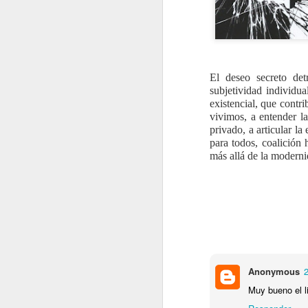
Cómo organizar un trabajo de investigación
Buscando la orilla del cielo. Relatos para adolescentes, para pensar la vida
El deseo secreto det
Los desgarramientos civilizatorios frente al patriarcado. Los desafíos a la reconfiguración de la subjetividad humana
subjetividad individua
existencial, que contri
Derechos, sociedad y justicia en América Latina
vivimos, a entender la
privado, a articular l
para todos, coalición 
De un reencuentro insospechado en adelante
más allá de la moderni
La palabra alcanza
Cuadernos de investigación 24: La 4T bajo la lupa Análisis de oposiciones políticas y resistencias sociales en México, 2018 – 2022
Las organizaciones y los Objetivos de Desarrollo Sostenible: nuevos conceptos funcionales, ambientales y sociedades para alcanzar un futuro global
De lúdicas sombras, Minficciones y otros textos
2
Anonymous
Muy bueno el l
Aproximaciones a Platón