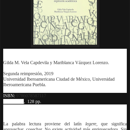
Gilda M. Vela Capdevila y Mariblanca Vázquez Lorenzo.
Segunda reimpresión, 2019
Universidad Iberoamericana Ciudad de México, Universidad
Iberoamericana Puebla.
ISBN:
9786078587117
17 x 23 cm
, 128 pp.
Precio: $ 130.00
La palabra lectura proviene del latín
legere,
que significa
aprovechar, cosechar. No existe actividad más enriquecedora. Sin