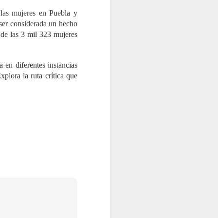
 las mujeres en Puebla y
ser considerada un hecho
 de las 3 mil 323 mujeres
a en diferentes instancias
xplora la ruta crítica que
omero, Nadia
lson, Carlos
ordinadores
dición, 2025
240 páginas
9709675955
 17 x 23 cm
recio: $ 250