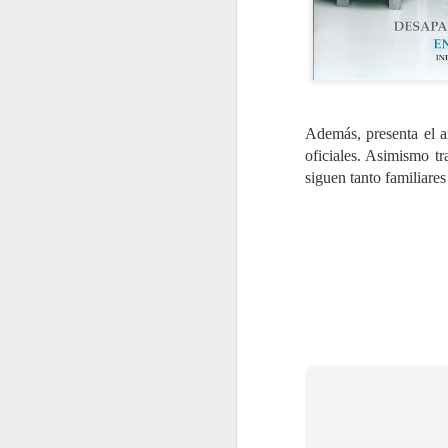
Cómo organizar un trabajo de investigación
Buscando la orilla del cielo. Relatos para adolescentes, para pensar la vida
Los desgarramientos civilizatorios frente al patriarcado. Los desafíos a la reconfiguración de la subjetividad humana
Además, presenta el an
oficiales. Asimismo tr
Derechos, sociedad y justicia en América Latina
siguen tanto familiare
De un reencuentro insospechado en adelante
La palabra alcanza
Cuadernos de investigación 24: La 4T bajo la lupa Análisis de oposiciones políticas y resistencias sociales en México, 2018 – 2022
Las organizaciones y los Objetivos de Desarrollo Sostenible: nuevos conceptos funcionales, ambientales y sociedades para alcanzar un futuro global
De lúdicas sombras, Minficciones y otros textos
2
Aproximaciones a Platón