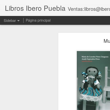
Libros Ibero Puebla
Ventas:libros@iber
Sidebar
Página principal
Feminismos, cuidados y experiencias cooperativas de mujeres
Feminismos, cui
Mu
El legado del papa Francisco a León XIV
Feminismos, cuidados y experi
Contar e interpretar. Manual de narrativa literaria y documental
Manifiesto para una universidad salvaje
No, amor
Repensar el fascismo en México en el espacio latinoamericano y trasatlántico
Responsabilidad profesional en la abogacía y servicios legales
Cuadernos de Investigación 25. La 4T bajo la lupa. Balance de sexenio y perspectivas de futuro